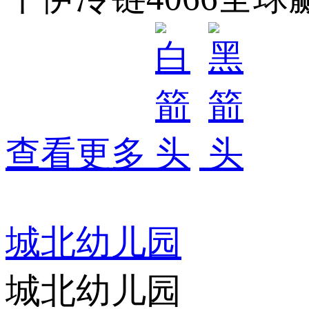
查看更多
城北幼儿园
城北幼儿园