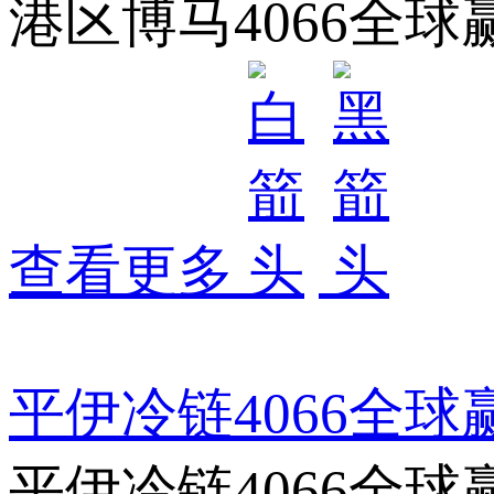
港区博马4066全
查看更多
平伊冷链4066全
平伊冷链4066全