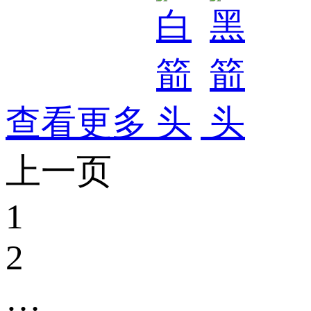
查看更多
上一页
1
2
…