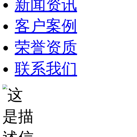
新闻资讯
客户案例
荣誉资质
联系我们