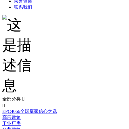
荣誉资质
联系我们
全部分类


EPC4066全球赢家信心之选
高层建筑
工业厂房