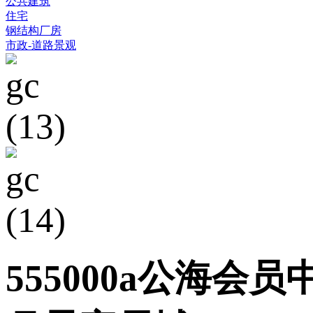
公共建筑
住宅
钢结构厂房
市政-道路景观
555000a公海会员中