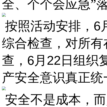
全、个个会应急”
6
按照活动安排，
综合检查，对所有
6
22
查，
月
日组织
产安全意识真正统
安全不是成本，而