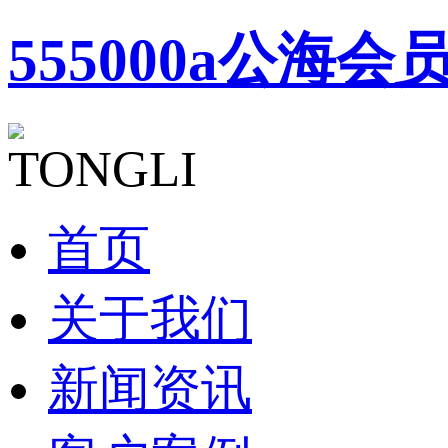
555000a公海会
首页
关于我们
新闻资讯