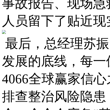
事故报告、现场急
人员留下了贴近现
最后，总经理苏振
发展的底线，每一
4066全球赢家
排查整治风险隐患