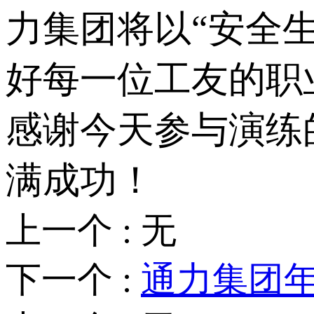
力集团将以
“安全
好每一位工友的职
感谢今天参与演练
满成功！
上一个
:
无
下一个
:
通力集团