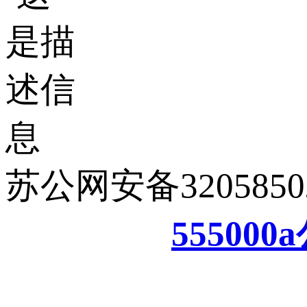
苏公网安备32058502
55500