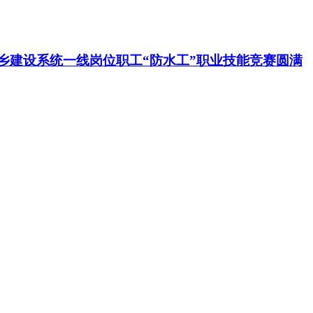
房城乡建设系统一线岗位职工“防水工”职业技能竞赛圆满