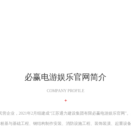
ABOUT US
必赢电游娱乐官网简介
COMPANY PROFILE
+
制成民营企业，2021年2月组建成“江苏通力建设集团有限必赢电游娱乐官
、桩基与基础工程、钢结构制作安装、消防设施工程、装饰装潢、起重设