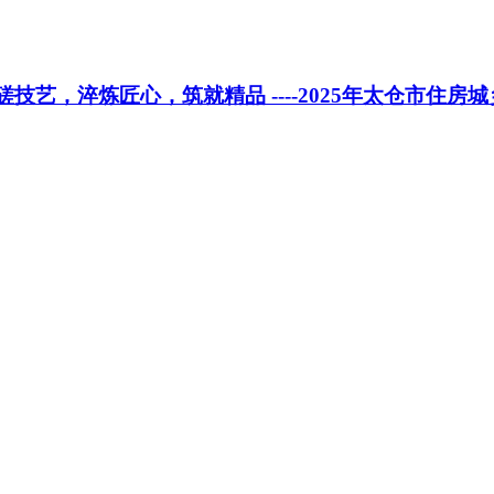
磋技艺，淬炼匠心，筑就精品 ----2025年太仓市住