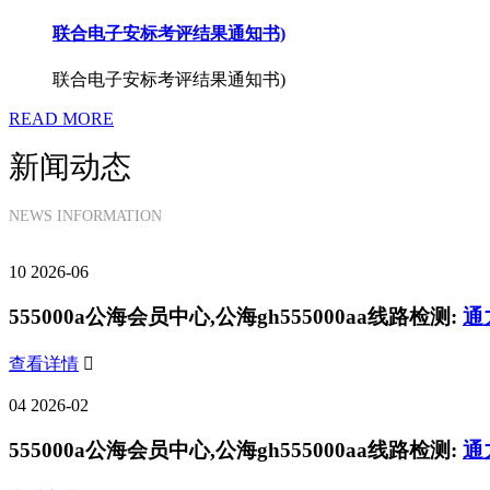
联合电子安标考评结果通知书)
联合电子安标考评结果通知书)
READ MORE
新闻动态
NEWS INFORMATION
10
2026-06
555000a公海会员中心,公海gh555000aa线路检测:
通
查看详情

04
2026-02
555000a公海会员中心,公海gh555000aa线路检测:
通