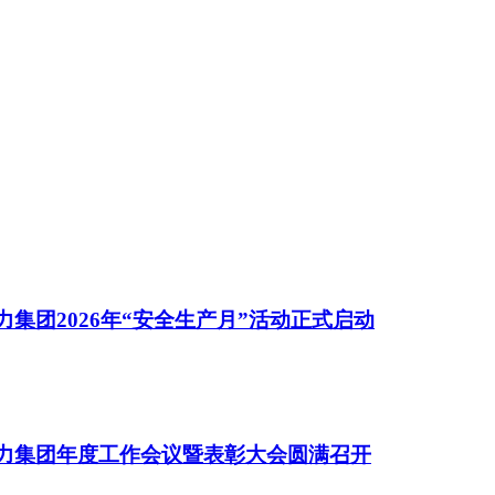
力集团2026年“安全生产月”活动正式启动
力集团年度工作会议暨表彰大会圆满召开