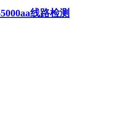
55000aa线路检测